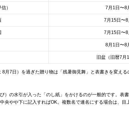
甲信）
7月1日〜8
西
7月15日〜8
国
7月15日〜8
8月1日〜8
旧盆（旧暦7月
は 8月7日）を過ぎた贈り物は「残暑御見舞」と表書きを変え
び）の水引が入った「のし紙」をかけるのが一般的です。表書
中央やや下に記入すればOK。複数名で連名にする場合は、目