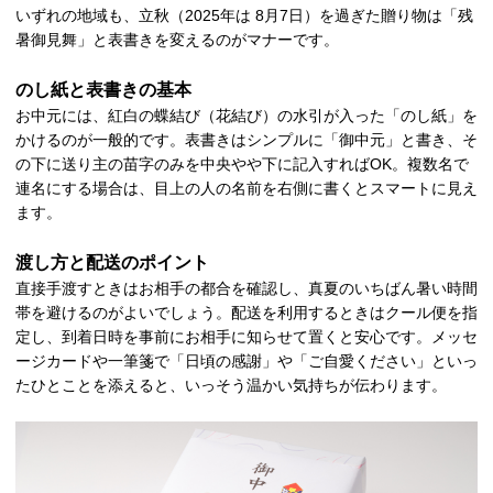
いずれの地域も、立秋（2025年は 8月7日）を過ぎた贈り物は「残
暑御見舞」と表書きを変えるのがマナーです。
のし紙と表書きの基本
お中元には、紅白の蝶結び（花結び）の水引が入った「のし紙」を
かけるのが一般的です。表書きはシンプルに「御中元」と書き、そ
の下に送り主の苗字のみを中央やや下に記入すればOK。複数名で
連名にする場合は、目上の人の名前を右側に書くとスマートに見え
ます。
渡し方と配送のポイント
直接手渡すときはお相手の都合を確認し、真夏のいちばん暑い時間
帯を避けるのがよいでしょう。配送を利用するときはクール便を指
定し、到着日時を事前にお相手に知らせて置くと安心です。メッセ
ージカードや一筆箋で「日頃の感謝」や「ご自愛ください」といっ
たひとことを添えると、いっそう温かい気持ちが伝わります。