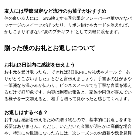
友人には季節限定など流行のお菓子がおすすめ
仲の良い友人には、SNS映えする季節限定フレーバーや華やかなパ
ッケージのスイーツがぴったり。リボン掛けやカードを添えれば、
かしこまりすぎない“夏のプチギフト”として気軽に渡せます。
贈った後のお礼とお返しについて
お礼は3日以内に感謝を伝えよう
お中元を受け取ったら、できれば3日以内にお礼状やメールで「あ
りがとうございました」とひと言伝えましょう。手書きのはがきや
一筆箋なら温かみが伝わり、ビジネスメールでも丁寧な言葉を添え
るだけで好印象です。内容は到着の報告と、家族や同僚が喜んでい
る様子を一文加えると、相手も贈って良かったと感じてくれます。
お返しはするべき？
お中元は感謝を伝えるための贈り物なので、基本的にお返しをする
必要はありません。ただし、いただいた金額が明らかに高価な場合
や、特別にお世話になった方には、次シーズンのお歳暮や残暑見舞