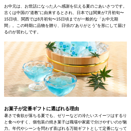
お中元は、お世話になった人へ感謝を伝える夏のごあいさつです。
古くは中国の”道教”に由来するとされ、日本では関東が7月初旬〜
15日頃、関西では8月初旬〜15日頃までが一般的な「お中元期
間」。この時期に品物を贈り、日頃の“ありがとう”を形にして届け
るのが習わしです。
お菓子が定番ギフトに選ばれる理由
暑さで食欲が落ちる夏でも、ゼリーなどの冷たいスイーツはするり
と食べやすく、個包装の焼き菓子は職場や家庭で分けやすいのが魅
力。年代やシーンを問わず喜ばれる万能ギフトとして定番になって