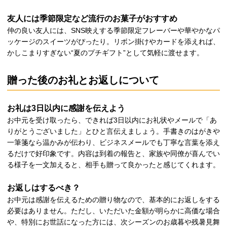
友人には季節限定など流行のお菓子がおすすめ
仲の良い友人には、SNS映えする季節限定フレーバーや華やかなパ
ッケージのスイーツがぴったり。リボン掛けやカードを添えれば、
かしこまりすぎない“夏のプチギフト”として気軽に渡せます。
贈った後のお礼とお返しについて
お礼は3日以内に感謝を伝えよう
お中元を受け取ったら、できれば3日以内にお礼状やメールで「あ
りがとうございました」とひと言伝えましょう。手書きのはがきや
一筆箋なら温かみが伝わり、ビジネスメールでも丁寧な言葉を添え
るだけで好印象です。内容は到着の報告と、家族や同僚が喜んでい
る様子を一文加えると、相手も贈って良かったと感じてくれます。
お返しはするべき？
お中元は感謝を伝えるための贈り物なので、基本的にお返しをする
必要はありません。ただし、いただいた金額が明らかに高価な場合
や、特別にお世話になった方には、次シーズンのお歳暮や残暑見舞