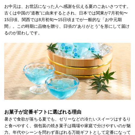
お中元は、お世話になった人へ感謝を伝える夏のごあいさつです。
古くは中国の”道教”に由来するとされ、日本では関東が7月初旬〜
15日頃、関西では8月初旬〜15日頃までが一般的な「お中元期
間」。この時期に品物を贈り、日頃の“ありがとう”を形にして届け
るのが習わしです。
お菓子が定番ギフトに選ばれる理由
暑さで食欲が落ちる夏でも、ゼリーなどの冷たいスイーツはするり
と食べやすく、個包装の焼き菓子は職場や家庭で分けやすいのが魅
力。年代やシーンを問わず喜ばれる万能ギフトとして定番になって