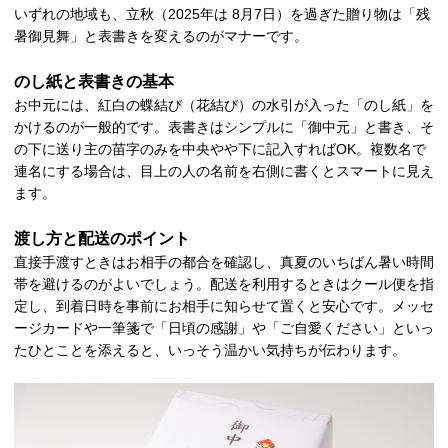
いずれの地域も、立秋（2025年は 8月7日）を過ぎた贈り物は「残
暑御見舞」と表書きを変えるのがマナーです。
のし紙と表書きの基本
お中元には、紅白の蝶結び（花結び）の水引が入った「のし紙」を
かけるのが一般的です。表書きはシンプルに「御中元」と書き、そ
の下に送り主の苗字のみを中央やや下に記入すればOK。複数名で
連名にする場合は、目上の人の名前を右側に書くとスマートに見え
ます。
渡し方と配送のポイント
直接手渡すときはお相手の都合を確認し、真夏のいちばん暑い時間
帯を避けるのがよいでしょう。配送を利用するときはクール便を指
定し、到着日時を事前にお相手に知らせて置くと安心です。メッセ
ージカードや一筆箋で「日頃の感謝」や「ご自愛ください」といっ
たひとことを添えると、いっそう温かい気持ちが伝わります。