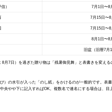
甲信）
7月1日〜8
西
7月15日〜8
国
7月15日〜8
8月1日〜8
旧盆（旧暦7月
は 8月7日）を過ぎた贈り物は「残暑御見舞」と表書きを変え
び）の水引が入った「のし紙」をかけるのが一般的です。表書
中央やや下に記入すればOK。複数名で連名にする場合は、目