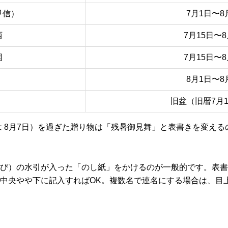
甲信）
7月1日〜8
西
7月15日〜8
国
7月15日〜8
8月1日〜8
旧盆（旧暦7月
は 8月7日）を過ぎた贈り物は「残暑御見舞」と表書きを変え
び）の水引が入った「のし紙」をかけるのが一般的です。表書
中央やや下に記入すればOK。複数名で連名にする場合は、目