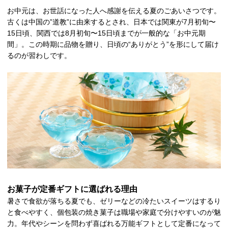
お中元は、お世話になった人へ感謝を伝える夏のごあいさつです。
古くは中国の”道教”に由来するとされ、日本では関東が7月初旬〜
15日頃、関西では8月初旬〜15日頃までが一般的な「お中元期
間」。この時期に品物を贈り、日頃の“ありがとう”を形にして届け
るのが習わしです。
お菓子が定番ギフトに選ばれる理由
暑さで食欲が落ちる夏でも、ゼリーなどの冷たいスイーツはするり
と食べやすく、個包装の焼き菓子は職場や家庭で分けやすいのが魅
力。年代やシーンを問わず喜ばれる万能ギフトとして定番になって