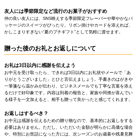
友人には季節限定など流行のお菓子がおすすめ
仲の良い友人には、SNS映えする季節限定フレーバーや華やかなパ
ッケージのスイーツがぴったり。リボン掛けやカードを添えれば、
かしこまりすぎない“夏のプチギフト”として気軽に渡せます。
贈った後のお礼とお返しについて
お礼は3日以内に感謝を伝えよう
お中元を受け取ったら、できれば3日以内にお礼状やメールで「あ
りがとうございました」とひと言伝えましょう。手書きのはがきや
一筆箋なら温かみが伝わり、ビジネスメールでも丁寧な言葉を添え
るだけで好印象です。内容は到着の報告と、家族や同僚が喜んでい
る様子を一文加えると、相手も贈って良かったと感じてくれます。
お返しはするべき？
お中元は感謝を伝えるための贈り物なので、基本的にお返しをする
必要はありません。ただし、いただいた金額が明らかに高価な場合
や、特別にお世話になった方には、次シーズンのお歳暮や残暑見舞