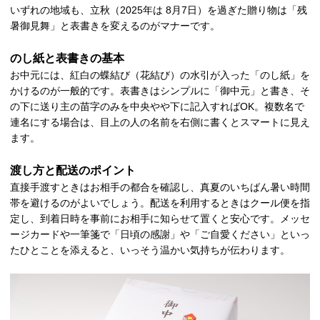
いずれの地域も、立秋（2025年は 8月7日）を過ぎた贈り物は「残
暑御見舞」と表書きを変えるのがマナーです。
のし紙と表書きの基本
お中元には、紅白の蝶結び（花結び）の水引が入った「のし紙」を
かけるのが一般的です。表書きはシンプルに「御中元」と書き、そ
の下に送り主の苗字のみを中央やや下に記入すればOK。複数名で
連名にする場合は、目上の人の名前を右側に書くとスマートに見え
ます。
渡し方と配送のポイント
直接手渡すときはお相手の都合を確認し、真夏のいちばん暑い時間
帯を避けるのがよいでしょう。配送を利用するときはクール便を指
定し、到着日時を事前にお相手に知らせて置くと安心です。メッセ
ージカードや一筆箋で「日頃の感謝」や「ご自愛ください」といっ
たひとことを添えると、いっそう温かい気持ちが伝わります。