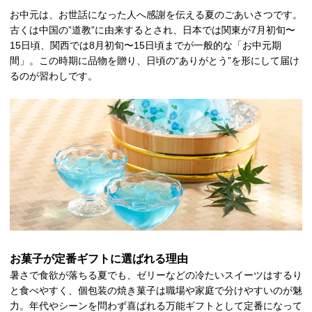
お中元は、お世話になった人へ感謝を伝える夏のごあいさつです。
古くは中国の”道教”に由来するとされ、日本では関東が7月初旬〜
15日頃、関西では8月初旬〜15日頃までが一般的な「お中元期
間」。この時期に品物を贈り、日頃の“ありがとう”を形にして届け
るのが習わしです。
お菓子が定番ギフトに選ばれる理由
暑さで食欲が落ちる夏でも、ゼリーなどの冷たいスイーツはするり
と食べやすく、個包装の焼き菓子は職場や家庭で分けやすいのが魅
力。年代やシーンを問わず喜ばれる万能ギフトとして定番になって