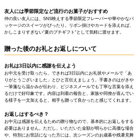
友人には季節限定など流行のお菓子がおすすめ
仲の良い友人には、SNS映えする季節限定フレーバーや華やかなパ
ッケージのスイーツがぴったり。リボン掛けやカードを添えれば、
かしこまりすぎない“夏のプチギフト”として気軽に渡せます。
贈った後のお礼とお返しについて
お礼は3日以内に感謝を伝えよう
お中元を受け取ったら、できれば3日以内にお礼状やメールで「あ
りがとうございました」とひと言伝えましょう。手書きのはがきや
一筆箋なら温かみが伝わり、ビジネスメールでも丁寧な言葉を添え
るだけで好印象です。内容は到着の報告と、家族や同僚が喜んでい
る様子を一文加えると、相手も贈って良かったと感じてくれます。
お返しはするべき？
お中元は感謝を伝えるための贈り物なので、基本的にお返しをする
必要はありません。ただし、いただいた金額が明らかに高価な場合
や、特別にお世話になった方には、次シーズンのお歳暮や残暑見舞