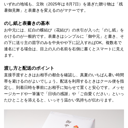
いずれの地域も、立秋（2025年は 8月7日）を過ぎた贈り物は「残
暑御見舞」と表書きを変えるのがマナーです。
のし紙と表書きの基本
お中元には、紅白の蝶結び（花結び）の水引が入った「のし紙」を
かけるのが一般的です。表書きはシンプルに「御中元」と書き、そ
の下に送り主の苗字のみを中央やや下に記入すればOK。複数名で
連名にする場合は、目上の人の名前を右側に書くとスマートに見え
ます。
渡し方と配送のポイント
直接手渡すときはお相手の都合を確認し、真夏のいちばん暑い時間
帯を避けるのがよいでしょう。配送を利用するときはクール便を指
定し、到着日時を事前にお相手に知らせて置くと安心です。メッセ
ージカードや一筆箋で「日頃の感謝」や「ご自愛ください」といっ
たひとことを添えると、いっそう温かい気持ちが伝わります。