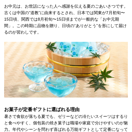
お中元は、お世話になった人へ感謝を伝える夏のごあいさつです。
古くは中国の”道教”に由来するとされ、日本では関東が7月初旬〜
15日頃、関西では8月初旬〜15日頃までが一般的な「お中元期
間」。この時期に品物を贈り、日頃の“ありがとう”を形にして届け
るのが習わしです。
お菓子が定番ギフトに選ばれる理由
暑さで食欲が落ちる夏でも、ゼリーなどの冷たいスイーツはするり
と食べやすく、個包装の焼き菓子は職場や家庭で分けやすいのが魅
力。年代やシーンを問わず喜ばれる万能ギフトとして定番になって