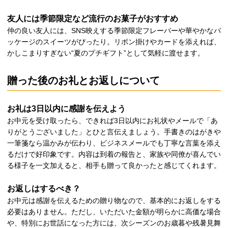
友人には季節限定など流行のお菓子がおすすめ
仲の良い友人には、SNS映えする季節限定フレーバーや華やかなパ
ッケージのスイーツがぴったり。リボン掛けやカードを添えれば、
かしこまりすぎない“夏のプチギフト”として気軽に渡せます。
贈った後のお礼とお返しについて
お礼は3日以内に感謝を伝えよう
お中元を受け取ったら、できれば3日以内にお礼状やメールで「あ
りがとうございました」とひと言伝えましょう。手書きのはがきや
一筆箋なら温かみが伝わり、ビジネスメールでも丁寧な言葉を添え
るだけで好印象です。内容は到着の報告と、家族や同僚が喜んでい
る様子を一文加えると、相手も贈って良かったと感じてくれます。
お返しはするべき？
お中元は感謝を伝えるための贈り物なので、基本的にお返しをする
必要はありません。ただし、いただいた金額が明らかに高価な場合
や、特別にお世話になった方には、次シーズンのお歳暮や残暑見舞