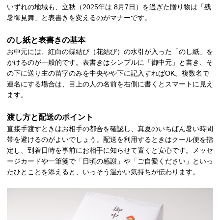
いずれの地域も、立秋（2025年は 8月7日）を過ぎた贈り物は「残
暑御見舞」と表書きを変えるのがマナーです。
のし紙と表書きの基本
お中元には、紅白の蝶結び（花結び）の水引が入った「のし紙」を
かけるのが一般的です。表書きはシンプルに「御中元」と書き、そ
の下に送り主の苗字のみを中央やや下に記入すればOK。複数名で
連名にする場合は、目上の人の名前を右側に書くとスマートに見え
ます。
渡し方と配送のポイント
直接手渡すときはお相手の都合を確認し、真夏のいちばん暑い時間
帯を避けるのがよいでしょう。配送を利用するときはクール便を指
定し、到着日時を事前にお相手に知らせて置くと安心です。メッセ
ージカードや一筆箋で「日頃の感謝」や「ご自愛ください」といっ
たひとことを添えると、いっそう温かい気持ちが伝わります。