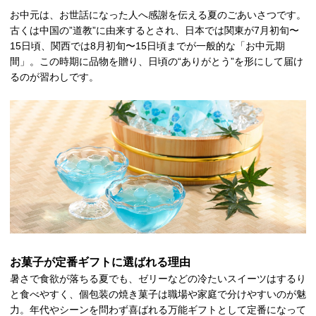
お中元は、お世話になった人へ感謝を伝える夏のごあいさつです。
古くは中国の”道教”に由来するとされ、日本では関東が7月初旬〜
15日頃、関西では8月初旬〜15日頃までが一般的な「お中元期
間」。この時期に品物を贈り、日頃の“ありがとう”を形にして届け
るのが習わしです。
お菓子が定番ギフトに選ばれる理由
暑さで食欲が落ちる夏でも、ゼリーなどの冷たいスイーツはするり
と食べやすく、個包装の焼き菓子は職場や家庭で分けやすいのが魅
力。年代やシーンを問わず喜ばれる万能ギフトとして定番になって