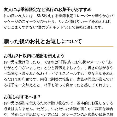
友人には季節限定など流行のお菓子がおすすめ
仲の良い友人には、SNS映えする季節限定フレーバーや華やかなパ
ッケージのスイーツがぴったり。リボン掛けやカードを添えれば、
かしこまりすぎない“夏のプチギフト”として気軽に渡せます。
贈った後のお礼とお返しについて
お礼は3日以内に感謝を伝えよう
お中元を受け取ったら、できれば3日以内にお礼状やメールで「あ
りがとうございました」とひと言伝えましょう。手書きのはがきや
一筆箋なら温かみが伝わり、ビジネスメールでも丁寧な言葉を添え
るだけで好印象です。内容は到着の報告と、家族や同僚が喜んでい
る様子を一文加えると、相手も贈って良かったと感じてくれます。
お返しはするべき？
お中元は感謝を伝えるための贈り物なので、基本的にお返しをする
必要はありません。ただし、いただいた金額が明らかに高価な場合
や、特別にお世話になった方には、次シーズンのお歳暮や残暑見舞