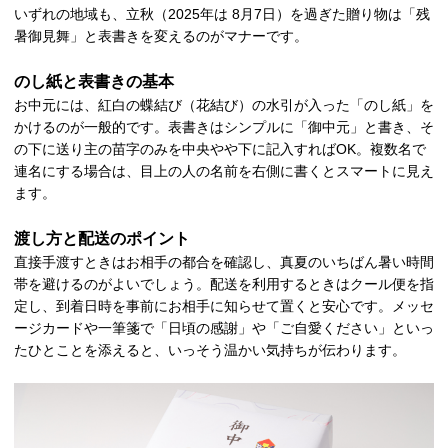
いずれの地域も、立秋（2025年は 8月7日）を過ぎた贈り物は「残
暑御見舞」と表書きを変えるのがマナーです。
のし紙と表書きの基本
お中元には、紅白の蝶結び（花結び）の水引が入った「のし紙」を
かけるのが一般的です。表書きはシンプルに「御中元」と書き、そ
の下に送り主の苗字のみを中央やや下に記入すればOK。複数名で
連名にする場合は、目上の人の名前を右側に書くとスマートに見え
ます。
渡し方と配送のポイント
直接手渡すときはお相手の都合を確認し、真夏のいちばん暑い時間
帯を避けるのがよいでしょう。配送を利用するときはクール便を指
定し、到着日時を事前にお相手に知らせて置くと安心です。メッセ
ージカードや一筆箋で「日頃の感謝」や「ご自愛ください」といっ
たひとことを添えると、いっそう温かい気持ちが伝わります。