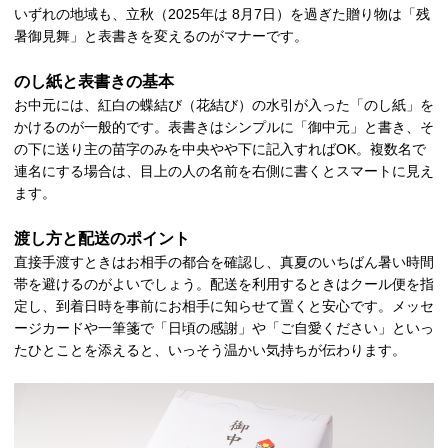
いずれの地域も、立秋（2025年は 8月7日）を過ぎた贈り物は「残
暑御見舞」と表書きを変えるのがマナーです。
のし紙と表書きの基本
お中元には、紅白の蝶結び（花結び）の水引が入った「のし紙」を
かけるのが一般的です。表書きはシンプルに「御中元」と書き、そ
の下に送り主の苗字のみを中央やや下に記入すればOK。複数名で
連名にする場合は、目上の人の名前を右側に書くとスマートに見え
ます。
渡し方と配送のポイント
直接手渡すときはお相手の都合を確認し、真夏のいちばん暑い時間
帯を避けるのがよいでしょう。配送を利用するときはクール便を指
定し、到着日時を事前にお相手に知らせて置くと安心です。メッセ
ージカードや一筆箋で「日頃の感謝」や「ご自愛ください」といっ
たひとことを添えると、いっそう温かい気持ちが伝わります。