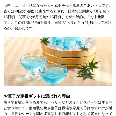
お中元は、お世話になった人へ感謝を伝える夏のごあいさつです。
古くは中国の”道教”に由来するとされ、日本では関東が7月初旬〜
15日頃、関西では8月初旬〜15日頃までが一般的な「お中元期
間」。この時期に品物を贈り、日頃の“ありがとう”を形にして届け
るのが習わしです。
お菓子が定番ギフトに選ばれる理由
暑さで食欲が落ちる夏でも、ゼリーなどの冷たいスイーツはするり
と食べやすく、個包装の焼き菓子は職場や家庭で分けやすいのが魅
力。年代やシーンを問わず喜ばれる万能ギフトとして定番になって