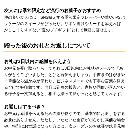
友人には季節限定など流行のお菓子がおすすめ
仲の良い友人には、SNS映えする季節限定フレーバーや華やかなパ
ッケージのスイーツがぴったり。リボン掛けやカードを添えれば、
かしこまりすぎない“夏のプチギフト”として気軽に渡せます。
贈った後のお礼とお返しについて
お礼は3日以内に感謝を伝えよう
お中元を受け取ったら、できれば3日以内にお礼状やメールで「あ
りがとうございました」とひと言伝えましょう。手書きのはがきや
一筆箋なら温かみが伝わり、ビジネスメールでも丁寧な言葉を添え
るだけで好印象です。内容は到着の報告と、家族や同僚が喜んでい
る様子を一文加えると、相手も贈って良かったと感じてくれます。
お返しはするべき？
お中元は感謝を伝えるための贈り物なので、基本的にお返しをする
必要はありません。ただし、いただいた金額が明らかに高価な場合
や、特別にお世話になった方には、次シーズンのお歳暮や残暑見舞