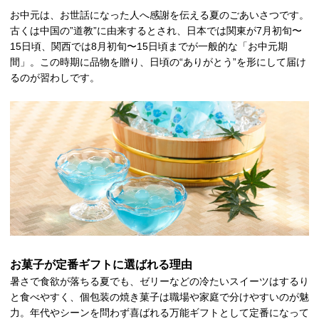
お中元は、お世話になった人へ感謝を伝える夏のごあいさつです。
古くは中国の”道教”に由来するとされ、日本では関東が7月初旬〜
15日頃、関西では8月初旬〜15日頃までが一般的な「お中元期
間」。この時期に品物を贈り、日頃の“ありがとう”を形にして届け
るのが習わしです。
お菓子が定番ギフトに選ばれる理由
暑さで食欲が落ちる夏でも、ゼリーなどの冷たいスイーツはするり
と食べやすく、個包装の焼き菓子は職場や家庭で分けやすいのが魅
力。年代やシーンを問わず喜ばれる万能ギフトとして定番になって