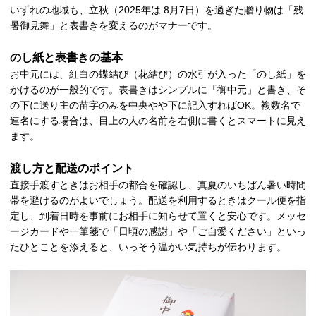
いずれの地域も、立秋（2025年は 8月7日）を過ぎた贈り物は「残
暑御見舞」と表書きを変えるのがマナーです。
のし紙と表書きの基本
お中元には、紅白の蝶結び（花結び）の水引が入った「のし紙」を
かけるのが一般的です。表書きはシンプルに「御中元」と書き、そ
の下に送り主の苗字のみを中央やや下に記入すればOK。複数名で
連名にする場合は、目上の人の名前を右側に書くとスマートに見え
ます。
渡し方と配送のポイント
直接手渡すときはお相手の都合を確認し、真夏のいちばん暑い時間
帯を避けるのがよいでしょう。配送を利用するときはクール便を指
定し、到着日時を事前にお相手に知らせて置くと安心です。メッセ
ージカードや一筆箋で「日頃の感謝」や「ご自愛ください」といっ
たひとことを添えると、いっそう温かい気持ちが伝わります。