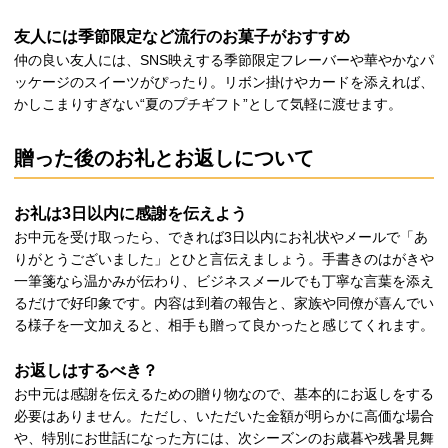
友人には季節限定など流行のお菓子がおすすめ
仲の良い友人には、SNS映えする季節限定フレーバーや華やかなパ
ッケージのスイーツがぴったり。リボン掛けやカードを添えれば、
かしこまりすぎない“夏のプチギフト”として気軽に渡せます。
贈った後のお礼とお返しについて
お礼は3日以内に感謝を伝えよう
お中元を受け取ったら、できれば3日以内にお礼状やメールで「あ
りがとうございました」とひと言伝えましょう。手書きのはがきや
一筆箋なら温かみが伝わり、ビジネスメールでも丁寧な言葉を添え
るだけで好印象です。内容は到着の報告と、家族や同僚が喜んでい
る様子を一文加えると、相手も贈って良かったと感じてくれます。
お返しはするべき？
お中元は感謝を伝えるための贈り物なので、基本的にお返しをする
必要はありません。ただし、いただいた金額が明らかに高価な場合
や、特別にお世話になった方には、次シーズンのお歳暮や残暑見舞