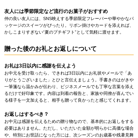
友人には季節限定など流行のお菓子がおすすめ
仲の良い友人には、SNS映えする季節限定フレーバーや華やかなパ
ッケージのスイーツがぴったり。リボン掛けやカードを添えれば、
かしこまりすぎない“夏のプチギフト”として気軽に渡せます。
贈った後のお礼とお返しについて
お礼は3日以内に感謝を伝えよう
お中元を受け取ったら、できれば3日以内にお礼状やメールで「あ
りがとうございました」とひと言伝えましょう。手書きのはがきや
一筆箋なら温かみが伝わり、ビジネスメールでも丁寧な言葉を添え
るだけで好印象です。内容は到着の報告と、家族や同僚が喜んでい
る様子を一文加えると、相手も贈って良かったと感じてくれます。
お返しはするべき？
お中元は感謝を伝えるための贈り物なので、基本的にお返しをする
必要はありません。ただし、いただいた金額が明らかに高価な場合
や、特別にお世話になった方には、次シーズンのお歳暮や残暑見舞