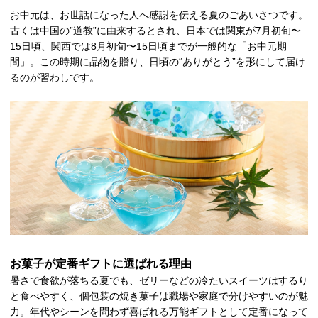
お中元は、お世話になった人へ感謝を伝える夏のごあいさつです。
古くは中国の”道教”に由来するとされ、日本では関東が7月初旬〜
15日頃、関西では8月初旬〜15日頃までが一般的な「お中元期
間」。この時期に品物を贈り、日頃の“ありがとう”を形にして届け
るのが習わしです。
お菓子が定番ギフトに選ばれる理由
暑さで食欲が落ちる夏でも、ゼリーなどの冷たいスイーツはするり
と食べやすく、個包装の焼き菓子は職場や家庭で分けやすいのが魅
力。年代やシーンを問わず喜ばれる万能ギフトとして定番になって