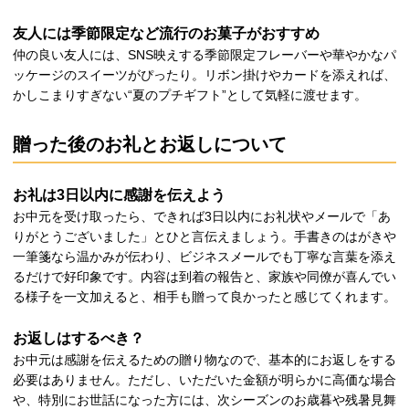
友人には季節限定など流行のお菓子がおすすめ
仲の良い友人には、SNS映えする季節限定フレーバーや華やかなパ
ッケージのスイーツがぴったり。リボン掛けやカードを添えれば、
かしこまりすぎない“夏のプチギフト”として気軽に渡せます。
贈った後のお礼とお返しについて
お礼は3日以内に感謝を伝えよう
お中元を受け取ったら、できれば3日以内にお礼状やメールで「あ
りがとうございました」とひと言伝えましょう。手書きのはがきや
一筆箋なら温かみが伝わり、ビジネスメールでも丁寧な言葉を添え
るだけで好印象です。内容は到着の報告と、家族や同僚が喜んでい
る様子を一文加えると、相手も贈って良かったと感じてくれます。
お返しはするべき？
お中元は感謝を伝えるための贈り物なので、基本的にお返しをする
必要はありません。ただし、いただいた金額が明らかに高価な場合
や、特別にお世話になった方には、次シーズンのお歳暮や残暑見舞