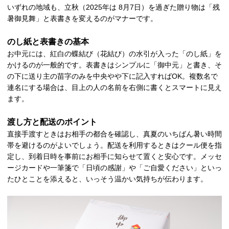
いずれの地域も、立秋（2025年は 8月7日）を過ぎた贈り物は「残
暑御見舞」と表書きを変えるのがマナーです。
のし紙と表書きの基本
お中元には、紅白の蝶結び（花結び）の水引が入った「のし紙」を
かけるのが一般的です。表書きはシンプルに「御中元」と書き、そ
の下に送り主の苗字のみを中央やや下に記入すればOK。複数名で
連名にする場合は、目上の人の名前を右側に書くとスマートに見え
ます。
渡し方と配送のポイント
直接手渡すときはお相手の都合を確認し、真夏のいちばん暑い時間
帯を避けるのがよいでしょう。配送を利用するときはクール便を指
定し、到着日時を事前にお相手に知らせて置くと安心です。メッセ
ージカードや一筆箋で「日頃の感謝」や「ご自愛ください」といっ
たひとことを添えると、いっそう温かい気持ちが伝わります。