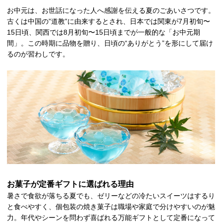
お中元は、お世話になった人へ感謝を伝える夏のごあいさつです。
古くは中国の”道教”に由来するとされ、日本では関東が7月初旬〜
15日頃、関西では8月初旬〜15日頃までが一般的な「お中元期
間」。この時期に品物を贈り、日頃の“ありがとう”を形にして届け
るのが習わしです。
お菓子が定番ギフトに選ばれる理由
暑さで食欲が落ちる夏でも、ゼリーなどの冷たいスイーツはするり
と食べやすく、個包装の焼き菓子は職場や家庭で分けやすいのが魅
力。年代やシーンを問わず喜ばれる万能ギフトとして定番になって